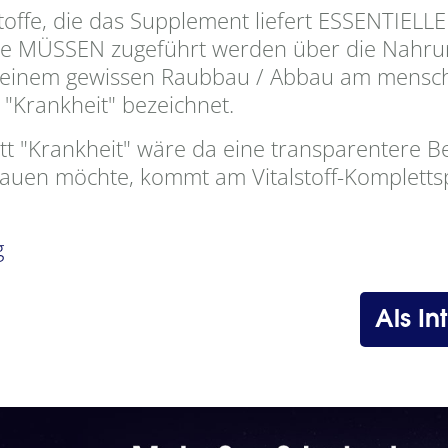
offe, die das Supplement liefert ESSENTIELLE
. Sie MÜSSEN zugeführt werden über die Nahru
ab einem gewissen Raubbau / Abbau am mensch
 "Krankheit" bezeichnet.
att "Krankheit" wäre da eine transparentere
auen möchte, kommt am Vitalstoff-Kompletts
g
Als In