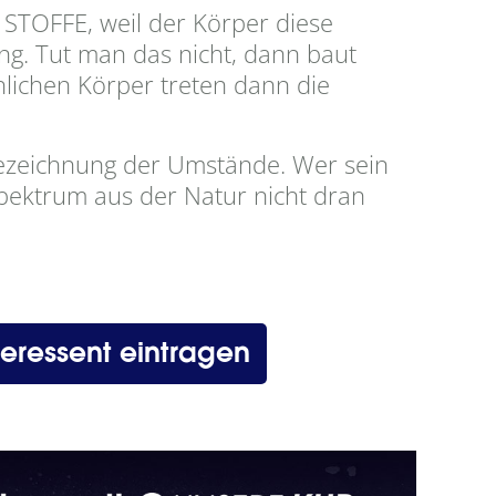
 STOFFE, weil der Körper diese
ng. Tut man das nicht, dann baut
lichen Körper treten dann die
 Bezeichnung der Umstände. Wer sein
pektrum aus der Natur nicht dran
teressent eintragen