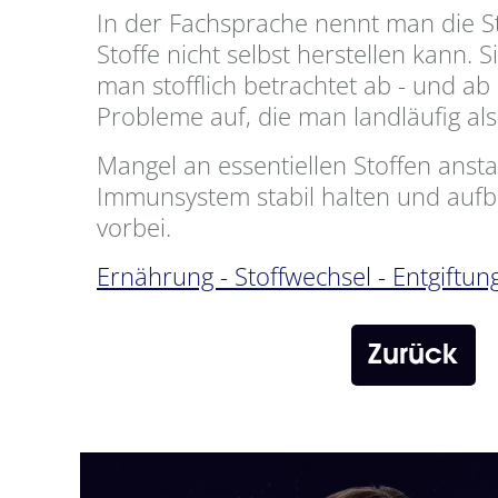
In der Fachsprache nennt man die St
Stoffe nicht selbst herstellen kann
man stofflich betrachtet ab - und 
Probleme auf, die man landläufig als
Mangel an essentiellen Stoffen anst
Immunsystem stabil halten und aufb
vorbei.
Ernährung - Stoffwechsel - Entgiftun
Zurück