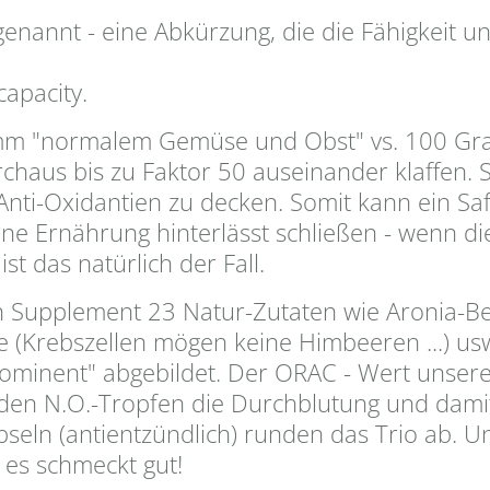
annt - eine Abkürzung, die die Fähigkeit und 
apacity.
mm "normalem Gemüse und Obst" vs. 100 Gra
haus bis zu Faktor 50 auseinander klaffen. S
nti-Oxidantien zu decken. Somit kann ein Sa
ne Ernährung hinterlässt schließen - wenn di
t das natürlich der Fall.
 Supplement 23 Natur-Zutaten wie Aronia-Be
 (Krebszellen mögen keine Himbeeren ...) usw
prominent" abgebildet. Der ORAC - Wert unsere
en N.O.-Tropfen die Durchblutung und damit 
eln (antientzündlich) runden das Trio ab. U
 es schmeckt gut!